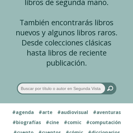
libros de segunda mano.
También encontrarás libros
nuevos y algunos libros raros.
Desde colecciones clásicas
hasta libros de reciente
publicación.
#agenda
#arte
#audiovisual
#aventuras
#biografías
#cine
#comic
#computación
#cuento
#cuentos
#cómic
#diccionarios