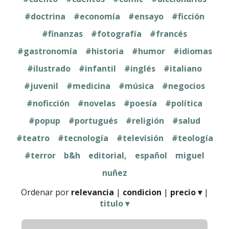
#doctrina
#economía
#ensayo
#ficción
#finanzas
#fotografía
#francés
#gastronomía
#historia
#humor
#idiomas
#ilustrado
#infantil
#inglés
#italiano
#juvenil
#medicina
#música
#negocios
#noficción
#novelas
#poesía
#política
#popup
#portugués
#religión
#salud
#teatro
#tecnología
#televisión
#teología
#terror
b&h
editorial,
español
miguel
nuñez
Ordenar por
relevancia
|
condicion
|
precio ▾
|
titulo ▾