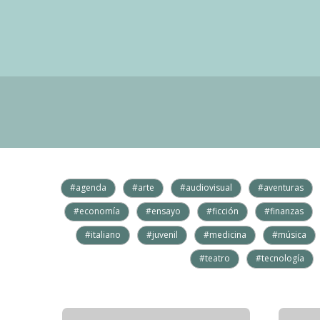
#agenda
#arte
#audiovisual
#aventuras
#economía
#ensayo
#ficción
#finanzas
#italiano
#juvenil
#medicina
#música
#teatro
#tecnología