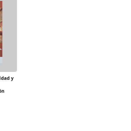
ldad y
ón