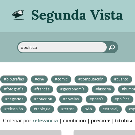
Segunda Vista
#biografías
#cine
#comic
#computación
#cuento
#fotografía
#francés
#gastronomía
#historia
#humo
#negocios
#noficción
#novelas
#poesía
#política
#televisión
#teología
#terror
b&h
editorial,
esp
Ordenar por
relevancia
|
condicion
|
precio ▾
|
titulo ▴