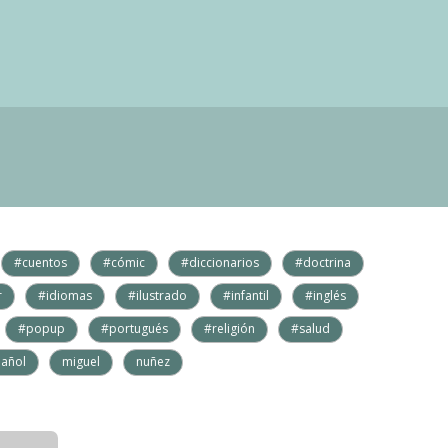
#cuentos
#cómic
#diccionarios
#doctrina
r
#idiomas
#ilustrado
#infantil
#inglés
#popup
#portugués
#religión
#salud
añol
miguel
nuñez