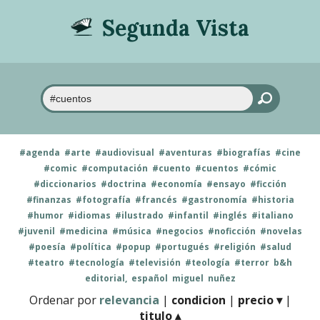
Segunda Vista
#agenda
#arte
#audiovisual
#aventuras
#biografías
#cine
#comic
#computación
#cuento
#cuentos
#cómic
#diccionarios
#doctrina
#economía
#ensayo
#ficción
#finanzas
#fotografía
#francés
#gastronomía
#historia
#humor
#idiomas
#ilustrado
#infantil
#inglés
#italiano
#juvenil
#medicina
#música
#negocios
#noficción
#novelas
#poesía
#política
#popup
#portugués
#religión
#salud
#teatro
#tecnología
#televisión
#teología
#terror
b&h
editorial,
español
miguel
nuñez
Ordenar por
relevancia
|
condicion
|
precio ▾
|
titulo ▴