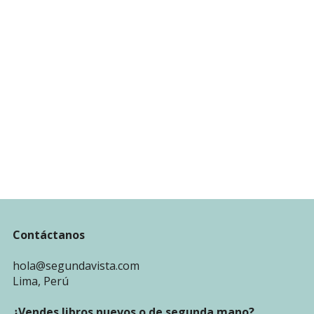
Contáctanos
hola@segundavista.com
Lima, Perú
¿Vendes libros nuevos o de segunda mano?