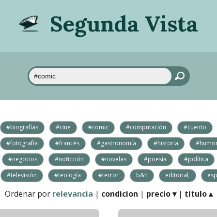
Segunda Vista
#biografías
#cine
#comic
#computación
#cuento
#fotografía
#francés
#gastronomía
#historia
#humo
#negocios
#noficción
#novelas
#poesía
#política
#televisión
#teología
#terror
b&h
editorial,
esp
Ordenar por
relevancia
|
condicion
|
precio ▾
|
titulo ▴