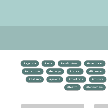
#agenda
#arte
#audiovisual
#aventuras
#economía
#ensayo
#ficción
#finanzas
#italiano
#juvenil
#medicina
#música
#teatro
#tecnología