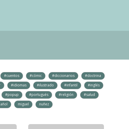
#cuentos
#cómic
#diccionarios
#doctrina
r
#idiomas
#ilustrado
#infantil
#inglés
#popup
#portugués
#religión
#salud
añol
miguel
nuñez