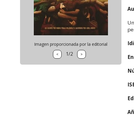
Au
Un
pe
Id
Imagen proporcionada por la editorial
1/2
<
>
En
Nú
IS
Ed
Añ