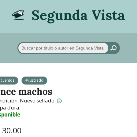
Segunda Vista
#cuentos
#ilustrado
nce machos
ndición:
Nuevo sellado.
i
pa dura
sponible
/ 30.00