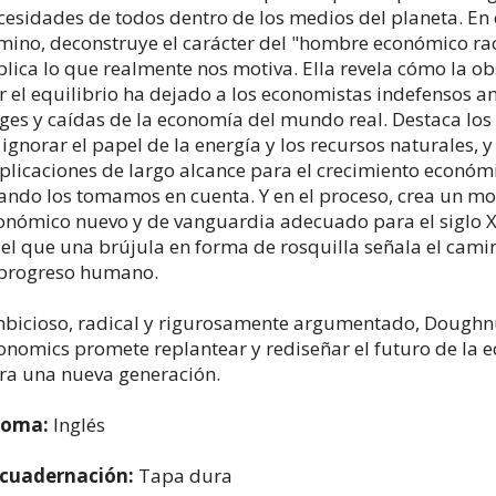
cesidades de todos dentro de los medios del planeta. En 
mino, deconstruye el carácter del "hombre económico rac
plica lo que realmente nos motiva. Ella revela cómo la o
r el equilibrio ha dejado a los economistas indefensos an
ges y caídas de la economía del mundo real. Destaca los
 ignorar el papel de la energía y los recursos naturales, y
plicaciones de largo alcance para el crecimiento económ
ando los tomamos en cuenta. Y en el proceso, crea un m
onómico nuevo y de vanguardia adecuado para el siglo X
 el que una brújula en forma de rosquilla señala el cami
 progreso humano.
bicioso, radical y rigurosamente argumentado, Doughn
onomics promete replantear y rediseñar el futuro de la 
ra una nueva generación.
ioma:
Inglés
cuadernación:
Tapa dura