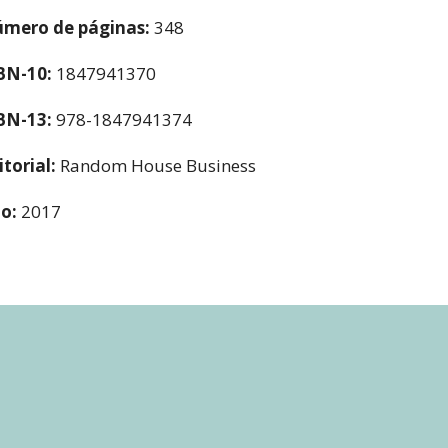
mero de páginas:
348
BN-10:
1847941370
BN-13:
978-1847941374
itorial:
Random House Business
o:
2017