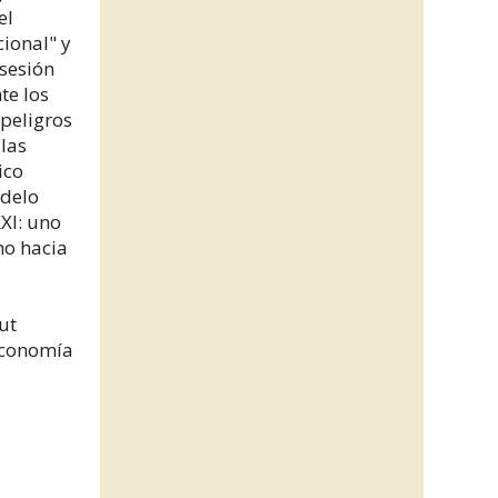
el
ional" y
bsesión
te los
 peligros
 las
ico
odelo
XI: uno
no hacia
ut
economía