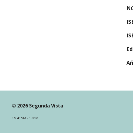
Nú
IS
IS
Ed
Añ
© 2026 Segunda Vista
19.415M - 128M