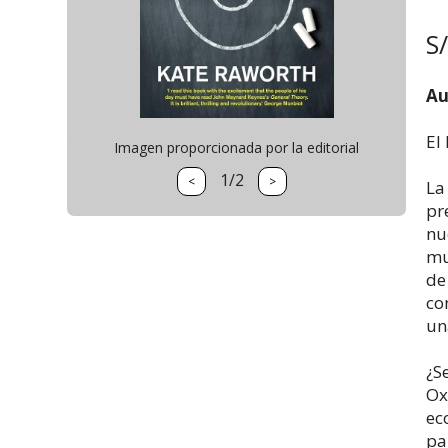
S
Au
El
Imagen proporcionada por la editorial
1/2
<
>
La
pr
nu
mu
de
co
un
¿S
Ox
ec
pa