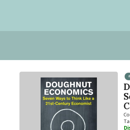
#
D
S
C
Co
Ta
Di