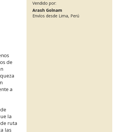
Vendido por:
Arash Golnam
Envíos desde Lima, Perú
enos
tos de
un
iqueza
an
ente a
 de
que la
 de ruta
a las