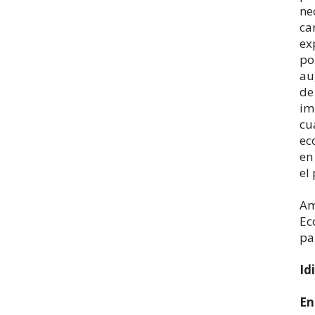
ne
ca
ex
po
au
de
im
cu
ec
en
el
Am
Ec
pa
Id
En