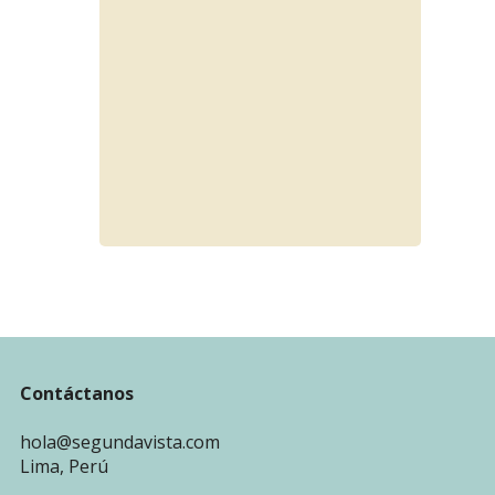
Contáctanos
hola@segundavista.com
Lima, Perú