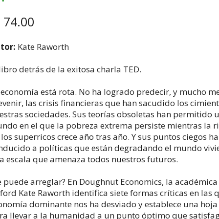
/ 74.00
tor:
Kate Raworth
 libro detrás de la exitosa charla TED.
 economía está rota. No ha logrado predecir, y mucho m
evenir, las crisis financieras que han sacudido los cimien
estras sociedades. Sus teorías obsoletas han permitido 
ndo en el que la pobreza extrema persiste mientras la r
 los superricos crece año tras año. Y sus puntos ciegos h
nducido a políticas que están degradando el mundo vivi
a escala que amenaza todos nuestros futuros.
e puede arreglar? En Doughnut Economics, la académica
ford Kate Raworth identifica siete formas críticas en las 
onomía dominante nos ha desviado y establece una hoja
ra llevar a la humanidad a un punto óptimo que satisfag