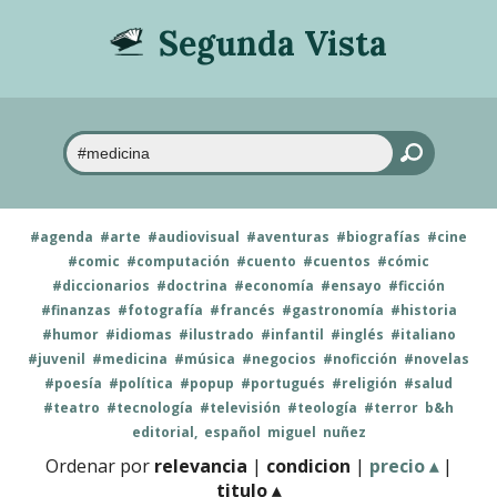
Segunda Vista
#agenda
#arte
#audiovisual
#aventuras
#biografías
#cine
#comic
#computación
#cuento
#cuentos
#cómic
#diccionarios
#doctrina
#economía
#ensayo
#ficción
#finanzas
#fotografía
#francés
#gastronomía
#historia
#humor
#idiomas
#ilustrado
#infantil
#inglés
#italiano
#juvenil
#medicina
#música
#negocios
#noficción
#novelas
#poesía
#política
#popup
#portugués
#religión
#salud
#teatro
#tecnología
#televisión
#teología
#terror
b&h
editorial,
español
miguel
nuñez
Ordenar por
relevancia
|
condicion
|
precio ▴
|
titulo ▴