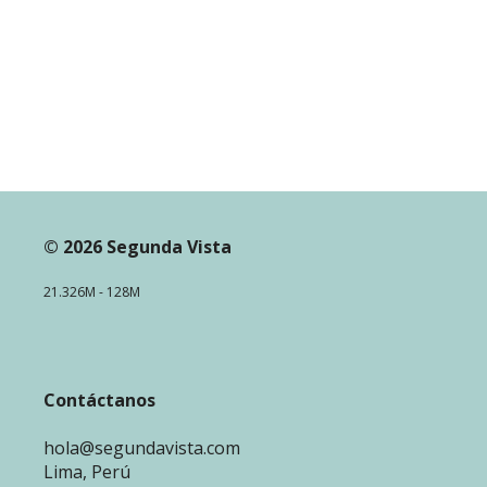
© 2026 Segunda Vista
21.326M - 128M
Contáctanos
hola@segundavista.com
Lima, Perú